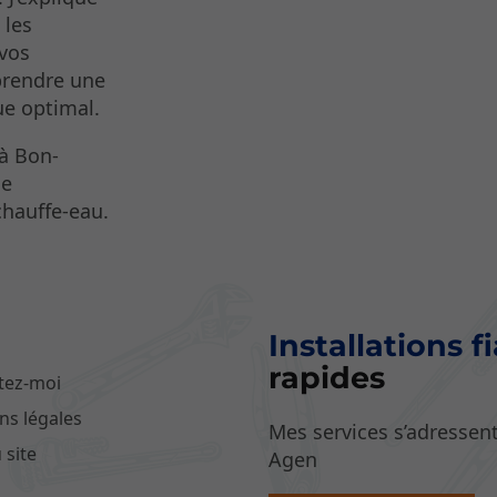
 les
 vos
prendre une
ue optimal.
 à Bon-
de
chauffe-eau.
Installations f
rapides
tez-moi
ns légales
Mes services s’adressent
 site
Agen