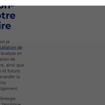
on-
tre
ire
oi je
stallation de
’analyse en
tation de
e, ainsi que
 et future.
mmander la
oins
 logement.
’énergie
 J’explique