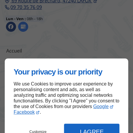
69 Route de Brechard,
47240
LAFOX
09 70 35 76 09
Lun - Ven :
08h - 18h
Accueil
Contactez-moi
Mentions légales
Your privacy is our priority
Plan du site
We use Cookies to improve user experience by
personalising content and ads, as well as
analyzing traffic and optimizing social networks
functionalities. By clicking "I Agree" you consent to
Haut de page
the use of Cookies from our providers
Google
Facebook
.
I AGREE
Customize