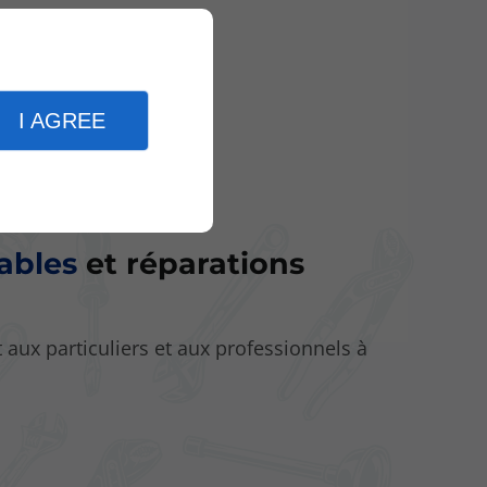
I AGREE
iables
et réparations
 aux particuliers et aux professionnels à