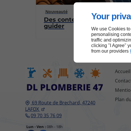
Nouveauté
Your priva
Des contenus pensés pour vo
guider
We use Cookies to
personalising conte
traffic and optimizi
clicking "I Agree" 
from our providers
Accueil
Contac
Mentio
Plan du
69 Route de Brechard,
47240
LAFOX
09 70 35 76 09
Lun - Ven :
08h - 18h