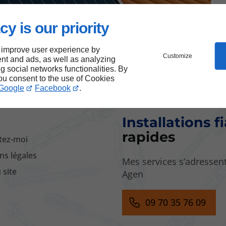
09/03/2026
cy is our priority
us informer, vous inspirer, vous
 improve user experience by
Customize
nt and ads, as well as analyzing
ng social networks functionalities. By
you consent to the use of Cookies
Google
Facebook
.
Installations f
rapides
tez-moi
ns légales
Mes services s’adressent
 site
Agen
09 70 35 76 09