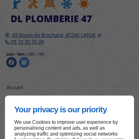
69 Route de Brechard,
47240
LAFOX
09 70 35 76 09
Lun - Ven :
08h - 18h
Accueil
Contactez-moi
Mentions légales
Your privacy is our priority
Plan du site
We use Cookies to improve user experience by
personalising content and ads, as well as
analyzing traffic and optimizing social networks